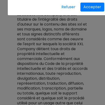
Refuser
Accepter
Droits d'auteur
La société XXL Company SAS est
titulaire de l'intégralité des droits
d'auteur sur le contenu des sites xxl et
ses marques, logos, noms de domaine
et tous signes distinctifs afférents
sont considérés comme des oeuvre
de l'esprit sur lesquels la société XXL
Company détient tous droits de
propriété intellectuelle et
commerciale. Conformément aux
dispositions du Code de la propriété
intellectuelle et des traités et accords
internationaux, toute reproduction,
divulgation, distribution,
représentation, traduction, diffusion,
modification, transcription, partielle
ou totale, quelque soit le support
considéré et quelque soit le procédé
utilisé pour un usage autre que celui