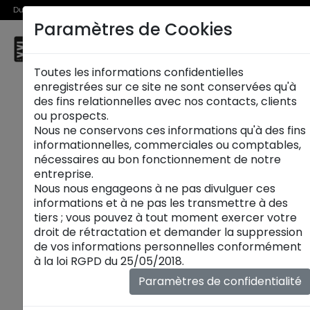
Du 1er au 31 août, découvrez >> nos Offres Spéciales et l’Offre Reprise en m
Paramètres de Cookies
☰
Chennevières
Toutes les informations confidentielles
enregistrées sur ce site ne sont conservées qu'à
SOFADECO
des fins relationnelles avec nos contacts, clients
3 AVENUE CHAMPLAIN CENTRE COMMERCIAL
ou prospects.
PINCE VENT
Nous ne conservons ces informations qu'à des fins
94430 CHENNEVIÈRES-SUR-MARNE
informationnelles, commerciales ou comptables,
833 085 202 R.C.S. CRETEIL
nécessaires au bon fonctionnement de notre
Tva intra: FR 81 833 085 202
entreprise.
Nous nous engageons à ne pas divulguer ces
informations et à ne pas les transmettre à des
Hébergeur: Applications Services
tiers ; vous pouvez à tout moment exercer votre
5 rue du sergent Bobillot
droit de rétractation et demander la suppression
92400 Courbevoie
de vos informations personnelles conformément
RCS NANTERRE 421 890 849
à la loi RGPD du 25/05/2018.
Tva intra: FR69421 890 849
Paramètres de confidentialité
Responsable de la publication
Thierry Teboul